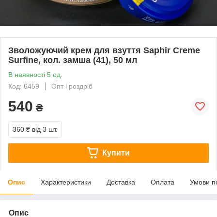
Зволожуючий крем для взуття Saphir Creme
Surfine, кол. замша (41), 50 мл
В наявності 5 од.
Код: 6459
Опт і роздріб
540
₴
360 ₴
від 3 шт.
Купити
Опис
Характеристики
Доставка
Оплата
Умови п
Опис