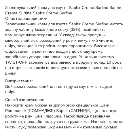
Зволожувальний крем для взуття Saphir Creme Surfine Saphir
Creme Surfine Saphir Creme Surfine
Опис і характеристики:
Зволожувальний крем для взуття Saphir Creme Surfine містить
значну частину бджолиного воску (32%), який живить і
пом'якшує шкіру зсередини. У складі також присутній
мінеральний віск, розведений у розчиннику, який чистить
шкіру, захищає її та робить водонепроникною. Високоякісні
фарбувальні пігменти, що входять до складу крему,
запобігають утворенню плям на одязі. Унікальна система
TWIST-OFF забезпечує довговічність продукту понад 10 років,
що в три - п'ять разів перевищує показники інших аналогів на
ринку.
Використання:
Цей крем призначений для догляду за взуттям із гладкої
шкіри.
Спосіб застосування:
Наносити крем можна за допомогою спеціальної щітки
Pommadier (ПОММАДІЄР) Saphir (САПФІР)®, що полегшує
роботу на рівні швів і підошви. Також підійде бавовняна
серветка, щітка або полірувальна рукавичка. Нанесіть крем на
чисту і суху поверхню шкіри невеликими круговими рухами.