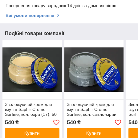
Повернення товару впродовж 14 днів за домовленістю
Всі умови повернення
Подібні товари компанії
Зволожуючий крем для
Зволожуючий крем для
Звол
взуття Saphir Creme
взуття Saphir Creme
взут
Surfine, кол. охра (17), 50
Surfine, кол. світло-сірий
Surf
мл
(13), 50 мл
50 м
540
540
540
₴
₴
Купити
Купити