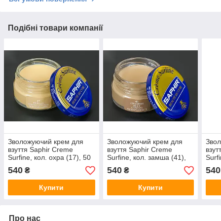
Подібні товари компанії
Зволожуючий крем для
Зволожуючий крем для
Звол
взуття Saphir Creme
взуття Saphir Creme
взут
Surfine, кол. охра (17), 50
Surfine, кол. замша (41),
Surf
мл
50 мл
(13)
540
540
540
₴
₴
Купити
Купити
Про нас