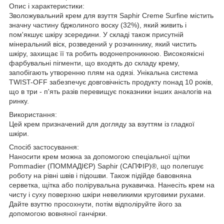
Опис і характеристики:
Зволожувальний крем для взуття Saphir Creme Surfine містить
значну частину бджолиного воску (32%), який живить і
пом'якшує шкіру зсередини. У складі також присутній
мінеральний віск, розведений у розчиннику, який чистить
шкіру, захищає її та робить водонепроникною. Високоякісні
фарбувальні пігменти, що входять до складу крему,
запобігають утворенню плям на одязі. Унікальна система
TWIST-OFF забезпечує довговічність продукту понад 10 років,
що в три - п'ять разів перевищує показники інших аналогів на
ринку.
Використання:
Цей крем призначений для догляду за взуттям із гладкої
шкіри.
Спосіб застосування:
Наносити крем можна за допомогою спеціальної щітки
Pommadier (ПОММАДІЄР) Saphir (САПФІР)®, що полегшує
роботу на рівні швів і підошви. Також підійде бавовняна
серветка, щітка або полірувальна рукавичка. Нанесіть крем на
чисту і суху поверхню шкіри невеликими круговими рухами.
Дайте взуттю просохнути, потім відполіруйте його за
допомогою вовняної ганчірки.