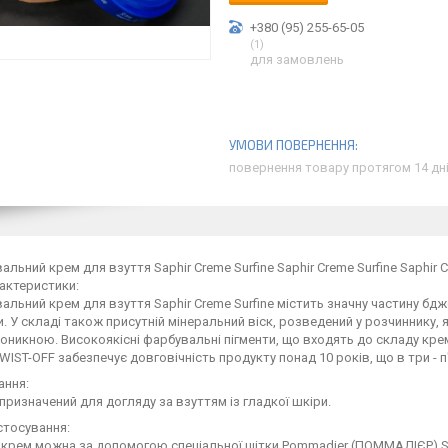
+380 (95) 255-65-05
1
для замовлень
повернення товару протягом 14 дн
льний крем для взуття Saphir Creme Surfine Saphir Creme Surfine Saphir C
рактеристики:
льний крем для взуття Saphir Creme Surfine містить значну частину бдж
. У складі також присутній мінеральний віск, розведений у розчиннику, я
никною. Високоякісні фарбувальні пігменти, що входять до складу крем
WIST-OFF забезпечує довговічність продукту понад 10 років, що в три - п
ання:
призначений для догляду за взуттям із гладкої шкіри.
стосування:
крем можна за допомогою спеціальної щітки Pommadier (ПОММАДІЄР) Sap