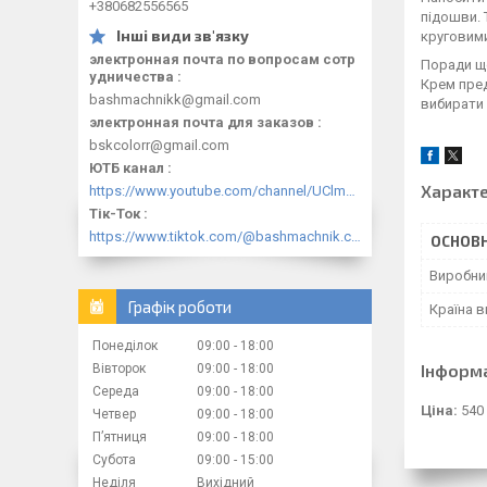
+380682556565
підошви. 
круговими
электронная почта по вопросам сотр
Поради щ
удничества
Крем пред
bashmachnikk@gmail.com
вибирати 
электронная почта для заказов
bskcolorr@gmail.com
ЮТБ канал
Характ
https://www.youtube.com/channel/UClmpExjfqH65_PkVWCmgPbQ
Тік-Ток
https://www.tiktok.com/@bashmachnik.com.ua
ОСНОВН
Виробни
Графік роботи
Країна 
Понеділок
09:00
18:00
Інформ
Вівторок
09:00
18:00
Середа
09:00
18:00
Ціна:
540
Четвер
09:00
18:00
Пʼятниця
09:00
18:00
Субота
09:00
15:00
Неділя
Вихідний