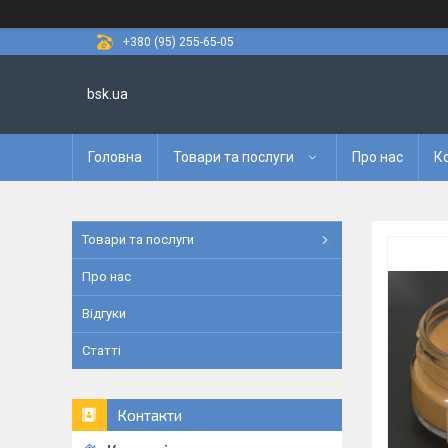
+380 (95) 255-65-05
bsk.ua
Головна
Товари та послуги
Про нас
К
Товари та послуги
Про нас
Відгуки
Статті
Контакти