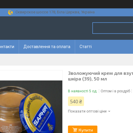
Сквирское шоссе 178, Біла Церква, Україна
онтакти
Доставлення та оплата
Статті
Зволожуючий крем для взутт
шкіра (39), 50 мл
В наявності 5 од.
Оптом і в роздріб
540 ₴
Показати оптові ціни
Купити