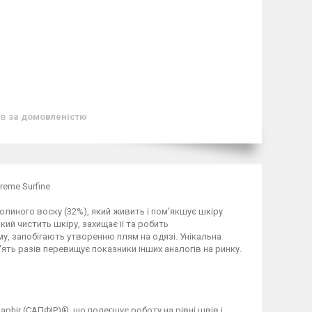
ів
за домовленістю
reme Surfine
олиного воску (32%), який живить і пом'якшує шкіру
кий чистить шкіру, захищає її та робить
у, запобігають утворенню плям на одязі. Унікальна
'ять разів перевищує показники інших аналогів на ринку.
hir (САПФІР)®, що полегшує роботу на рівні швів і