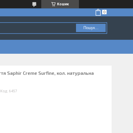
Кошик
Пошук...
я Saphir Creme Surfine, кол. натуральна
Код:
6457