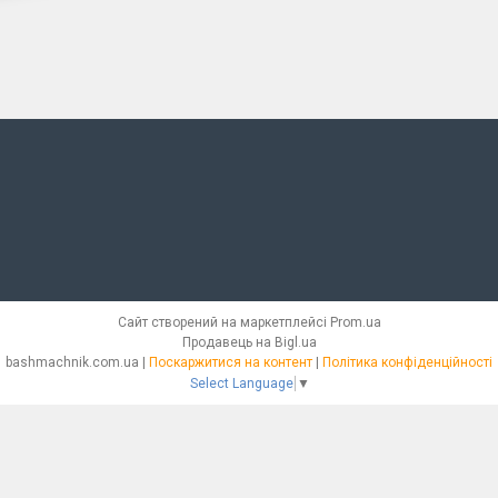
Сайт створений на маркетплейсі
Prom.ua
Продавець на Bigl.ua
bashmachnik.com.ua |
Поскаржитися на контент
|
Політика конфіденційності
Select Language
▼