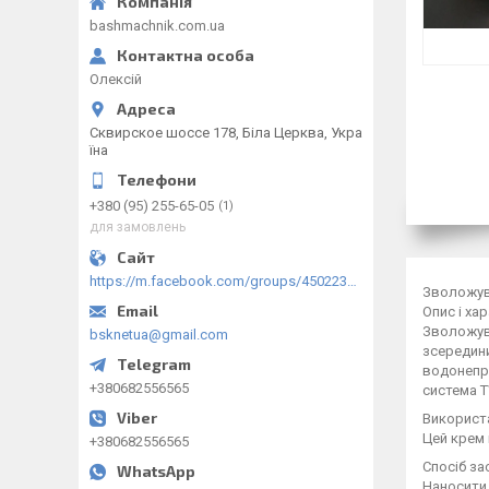
bashmachnik.com.ua
Олексій
Сквирское шоссе 178, Біла Церква, Укра
їна
+380 (95) 255-65-05
1
для замовлень
https://m.facebook.com/groups/450223289123148/?ref=group_browse
Зволожува
Опис і ха
Зволожува
bsknetua@gmail.com
зсередини
водонепро
+380682556565
система T
Використ
Цей крем 
+380682556565
Спосіб за
Наносити 