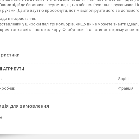
Також підійде бавовняна серветка, щітка або полірувальна рукавичка. Н
 рухами. Дайте взуттю просохнути, потім відполіруйте його за допомого
одо використання:
ставлений у широкій палітрі кольорів. Якщо ви не можете знайти ідеал
крем трохи світлішого кольору. Фарбувальні властивості крему дозволя
еристики
І АТРИБУТИ
к
Saphir
виробник
Франція
ація для замовлення
 ₴