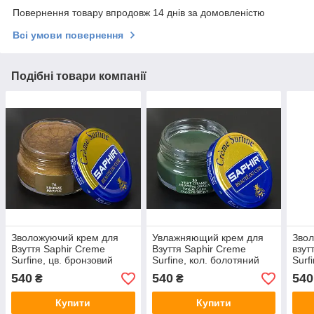
Повернення товару впродовж 14 днів за домовленістю
Всі умови повернення
Подібні товари компанії
Зволожуючий крем для
Увлажняющий крем для
Звол
Взуття Saphir Creme
Взуття Saphir Creme
взут
Surfine, цв. бронзовий
Surfine, кол. болотяний
Surf
(76), 50 мл
(33), 50 мл
мл
540
540
540
₴
₴
Купити
Купити