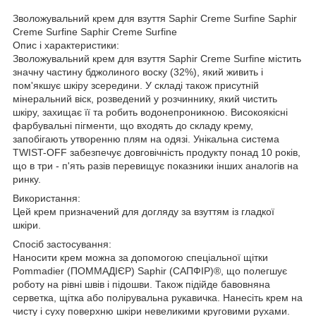
Зволожувальний крем для взуття Saphir Creme Surfine Saphir
Creme Surfine Saphir Creme Surfine
Опис і характеристики:
Зволожувальний крем для взуття Saphir Creme Surfine містить
значну частину бджолиного воску (32%), який живить і
пом'якшує шкіру зсередини. У складі також присутній
мінеральний віск, розведений у розчиннику, який чистить
шкіру, захищає її та робить водонепроникною. Високоякісні
фарбувальні пігменти, що входять до складу крему,
запобігають утворенню плям на одязі. Унікальна система
TWIST-OFF забезпечує довговічність продукту понад 10 років,
що в три - п'ять разів перевищує показники інших аналогів на
ринку.
Використання:
Цей крем призначений для догляду за взуттям із гладкої
шкіри.
Спосіб застосування:
Наносити крем можна за допомогою спеціальної щітки
Pommadier (ПОММАДІЄР) Saphir (САПФІР)®, що полегшує
роботу на рівні швів і підошви. Також підійде бавовняна
серветка, щітка або полірувальна рукавичка. Нанесіть крем на
чисту і суху поверхню шкіри невеликими круговими рухами.