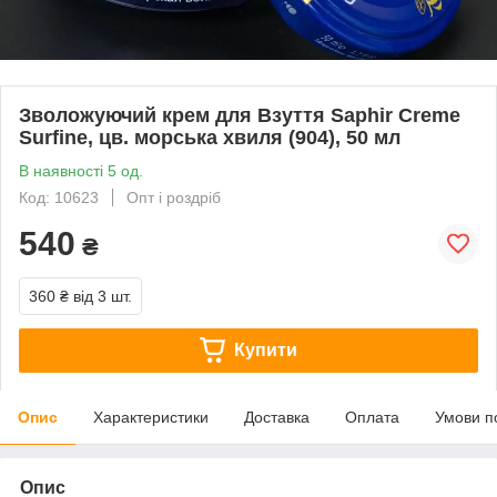
Зволожуючий крем для Взуття Saphir Creme
Surfine, цв. морська хвиля (904), 50 мл
В наявності 5 од.
Код: 10623
Опт і роздріб
540
₴
360 ₴
від 3 шт.
Купити
Опис
Характеристики
Доставка
Оплата
Умови п
Опис