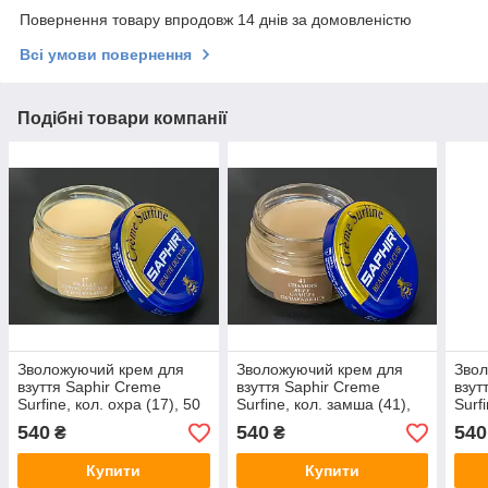
Повернення товару впродовж 14 днів за домовленістю
Всі умови повернення
Подібні товари компанії
Зволожуючий крем для
Зволожуючий крем для
Звол
взуття Saphir Creme
взуття Saphir Creme
взут
Surfine, кол. охра (17), 50
Surfine, кол. замша (41),
Surf
мл
50 мл
(13)
540
540
540
₴
₴
Купити
Купити