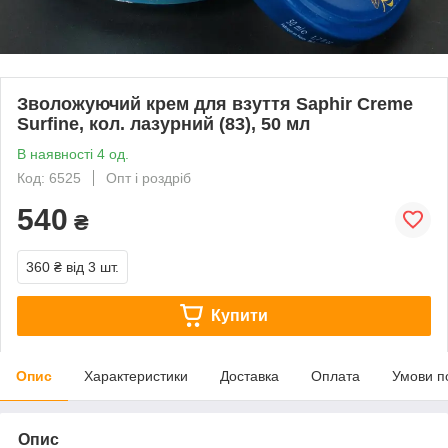
Зволожуючий крем для взуття Saphir Creme
Surfine, кол. лазурний (83), 50 мл
В наявності 4 од.
Код: 6525
Опт і роздріб
540
₴
360 ₴
від 3 шт.
Купити
Опис
Характеристики
Доставка
Оплата
Умови п
Опис