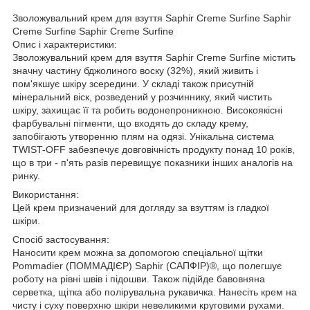
Зволожувальний крем для взуття Saphir Creme Surfine Saphir
Creme Surfine Saphir Creme Surfine
Опис і характеристики:
Зволожувальний крем для взуття Saphir Creme Surfine містить
значну частину бджолиного воску (32%), який живить і
пом'якшує шкіру зсередини. У складі також присутній
мінеральний віск, розведений у розчиннику, який чистить
шкіру, захищає її та робить водонепроникною. Високоякісні
фарбувальні пігменти, що входять до складу крему,
запобігають утворенню плям на одязі. Унікальна система
TWIST-OFF забезпечує довговічність продукту понад 10 років,
що в три - п'ять разів перевищує показники інших аналогів на
ринку.
Використання:
Цей крем призначений для догляду за взуттям із гладкої
шкіри.
Спосіб застосування:
Наносити крем можна за допомогою спеціальної щітки
Pommadier (ПОММАДІЄР) Saphir (САПФІР)®, що полегшує
роботу на рівні швів і підошви. Також підійде бавовняна
серветка, щітка або полірувальна рукавичка. Нанесіть крем на
чисту і суху поверхню шкіри невеликими круговими рухами.