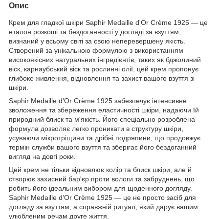
Опис
Крем для гладкої шкіри Saphir Medaille d'Or Crème 1925 — це
еталон розкоші та бездоганності у догляді за взуттям,
визнаний у всьому світі за свою неперевершену якість.
Створений за унікальною формулою з використанням
високоякісних натуральних інгредієнтів, таких як бджолиний
віск, карнаубський віск та рослинні олії, цей крем пропонує
глибоке живлення, відновлення та захист вашого взуття зі
шкіри.
Saphir Medaille d'Or Crème 1925 забезпечує інтенсивне
зволоження та збереження еластичності шкіри, надаючи їй
природний блиск та м'якість. Його спеціально розроблена
формула дозволяє легко проникати в структуру шкіри,
усуваючи мікротріщини та дрібні подряпини, що продовжує
термін служби вашого взуття та зберігає його бездоганний
вигляд на довгі роки.
Цей крем не тільки відновлює колір та блиск шкіри, але й
створює захисний бар'єр проти вологи та забруднень, що
робить його ідеальним вибором для щоденного догляду.
Saphir Medaille d'Or Crème 1925 — це не просто засіб для
догляду за взуттям, а справжній ритуал, який дарує вашим
улюбленим речам друге життя.