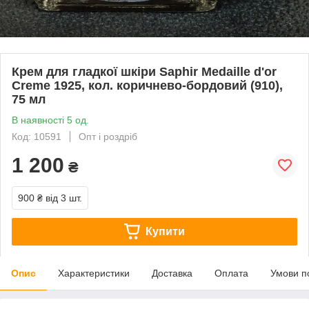
Крем для гладкої шкіри Saphir Medaille d'or
Creme 1925, кол. коричнево-бордовий (910),
75 мл
В наявності 5 од.
Код: 10591
Опт і роздріб
1 200
₴
900 ₴
від 3 шт.
Купити
Опис
Характеристики
Доставка
Оплата
Умови п