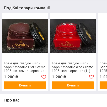
Подібні товари компанії
Крем для гладкої шкіри
Крем для гладкої шкіри
Крем
Saphir Medaille D'or Creme
Saphir Medaille d'or Creme
Saph
1925, цв. темно-червоний
1925, кол. червоний (11),
1925
(12), 75 мл
75 мл
кори
1 200
1 200
1 2
₴
₴
Купити
Купити
Про нас