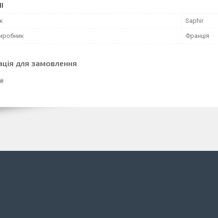
І
к
Saphir
виробник
Франція
ація для замовлення
 ₴