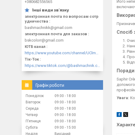
Його непе
+380682556565
включаючи
Викори
электронная почта по вопросам сотр
удничества
Призначен
bashmachnikk@gmail.com
Спосіб 
электронная почта для заказов
bskcolorr@gmail.com
Очис
Нане
ЮТБ канал
Рівн
https://www.youtube.com/channel/UClmpExjfqH65_PkVWCmgPbQ
Прос
Тік-Ток
Відп
https://www.tiktok.com/@bashmachnik.com.ua
Поради
Saphir C
допомогою
Графік роботи
професійн
Понеділок
09:00
18:00
Увага:
Ко
Вівторок
09:00
18:00
Середа
09:00
18:00
Четвер
09:00
18:00
Пʼятниця
09:00
18:00
Характ
Субота
09:00
15:00
Неділя
Вихідний