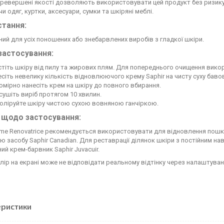
ревершені якості дозволяють використовувати цей продукт без ризику як 
 одяг, куртки, аксесуари, сумки та шкіряні меблі.
стання:
ий для усіх поношених або знебарвлених виробів з гладкої шкіри.
застосування:
тіть шкіру від пилу та жирових плям. Для попереднього очищення викор
сіть невелику кількість відновлюючого крему Saphir на чисту суху бавов
омірно нанесіть крем на шкіру до повного вбирання.
ушіть виріб протягом 10 хвилин.
оліруйте шкіру чистою сухою вовняною ганчіркою.
 щодо застосування:
rème Renovatrice рекомендується використовувати для відновлення по
 засобу Saphir Canadian. Для реставрації ділянок шкіри з постійним н
ий крем-барвник Saphir Juvacuir.
лір на екрані може не відповідати реальному відтінку через налаштуван
еристики