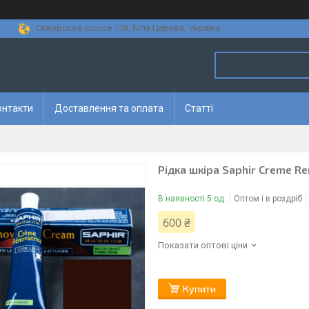
Сквирское шоссе 178, Біла Церква, Україна
онтакти
Доставлення та оплата
Статті
Рідка шкіра Saphir Creme Re
В наявності 5 од.
Оптом і в роздріб
600 ₴
Показати оптові ціни
Купити