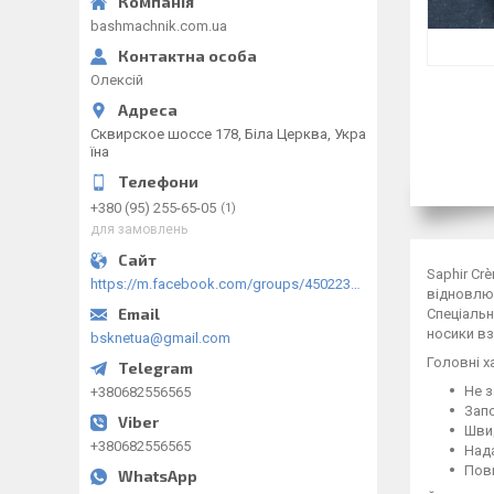
bashmachnik.com.ua
Олексій
Сквирское шоссе 178, Біла Церква, Укра
їна
+380 (95) 255-65-05
1
для замовлень
Saphir Cr
https://m.facebook.com/groups/450223289123148/?ref=group_browse
відновлює
Спеціальн
носики вз
bsknetua@gmail.com
Головні х
Не з
+380682556565
Зап
Шви
+380682556565
Нада
Повн