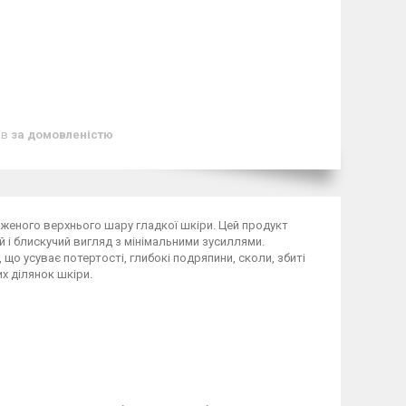
ів
за домовленістю
дженого верхнього шару гладкої шкіри. Цей продукт
 і блискучий вигляд з мінімальними зусиллями.
о усуває потертості, глибокі подряпини, сколи, збиті
х ділянок шкіри.