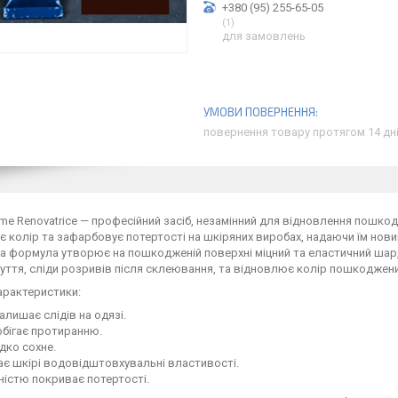
+380 (95) 255-65-05
1
для замовлень
повернення товару протягом 14 дн
ème Renovatrice — професійний засіб, незамінний для відновлення пошко
 колір та зафарбовує потертості на шкіряних виробах, надаючи їм новий
а формула утворює на пошкодженій поверхні міцний та еластичний шар, щ
уття, сліди розривів після склеювання, та відновлює колір пошкоджени
арактеристики:
алишає слідів на одязі.
обігає протиранню.
дко сохне.
є шкірі водовідштовхувальні властивості.
істю покриває потертості.