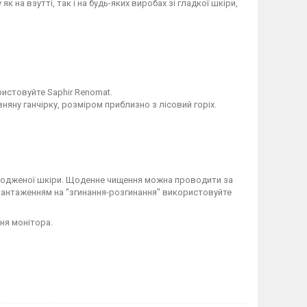
на взутті, так і на будь-яких виробах зі гладкої шкіри,
истовуйте Saphir Renomat.
няну ганчірку, розміром приблизно з лісовий горіх.
шкодженої шкіри. Щоденне чищення можна проводити за
авантаженням на "згинання-розгинання" використовуйте
ня монітора.