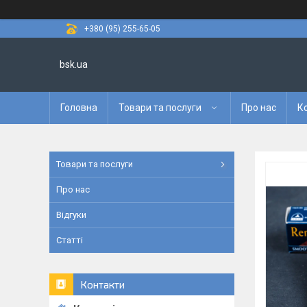
+380 (95) 255-65-05
bsk.ua
Головна
Товари та послуги
Про нас
К
Товари та послуги
Про нас
Відгуки
Статті
Контакти