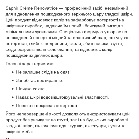
Saphir Crème Renovatrice — професійний засіб, незамінний
для відновлення пошкодженого верхнього шару гладкої шкіри.
Цей продукт відновлює колір та зафарбовує потертості на
шкіряних виробах, надаючи їм новий і блискучий вигляд з
мінімальними зусиллями. Спеціальна формула утворює на
пошкодженій поверхні міцний та еластичний шар, що усуває
потертості, глибокі подряпини, сколи, збиті носики взуття,
сліди розривів після склеювання, та відновлює колір
пошкоджених ділянок шкіри.
Головні характеристики:
Не залишає слідів на одязі.
Запобігає протиранню.
Швидко сохне.
Надає шкірі водовідштовхувальні властивості.
Повністю покриває потертості.
Його неперевершені якості дозволяють використовувати цей
продукт без ризику як на взутті, так і на будь-яких виробах зі
гладкої шкіри, включаючи одяг, куртки, аксесуари, сумки та
шкіряні меблі.