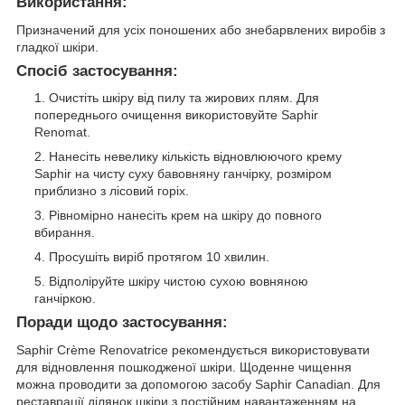
Використання:
Призначений для усіх поношених або знебарвлених виробів з
гладкої шкіри.
Спосіб застосування:
Очистіть шкіру від пилу та жирових плям. Для
попереднього очищення використовуйте Saphir
Renomat.
Нанесіть невелику кількість відновлюючого крему
Saphir на чисту суху бавовняну ганчірку, розміром
приблизно з лісовий горіх.
Рівномірно нанесіть крем на шкіру до повного
вбирання.
Просушіть виріб протягом 10 хвилин.
Відполіруйте шкіру чистою сухою вовняною
ганчіркою.
Поради щодо застосування:
Saphir Crème Renovatrice рекомендується використовувати
для відновлення пошкодженої шкіри. Щоденне чищення
можна проводити за допомогою засобу Saphir Canadian. Для
реставрації ділянок шкіри з постійним навантаженням на