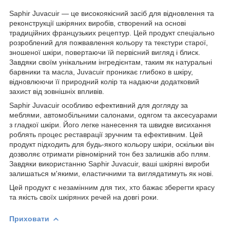
Saphir Juvacuir — це високоякісний засіб для відновлення та
реконструкції шкіряних виробів, створений на основі
традиційних французьких рецептур. Цей продукт спеціально
розроблений для пожвавлення кольору та текстури старої,
зношеної шкіри, повертаючи їй первісний вигляд і блиск.
Завдяки своїм унікальним інгредієнтам, таким як натуральні
барвники та масла, Juvacuir проникає глибоко в шкіру,
відновлюючи її природний колір та надаючи додатковий
захист від зовнішніх впливів.
Saphir Juvacuir особливо ефективний для догляду за
меблями, автомобільними салонами, одягом та аксесуарами
з гладкої шкіри. Його легке нанесення та швидке висихання
роблять процес реставрації зручним та ефективним. Цей
продукт підходить для будь-якого кольору шкіри, оскільки він
дозволяє отримати рівномірний тон без залишків або плям.
Завдяки використанню Saphir Juvacuir, ваші шкіряні вироби
залишаться м'якими, еластичними та виглядатимуть як нові.
Цей продукт є незамінним для тих, хто бажає зберегти красу
та якість своїх шкіряних речей на довгі роки.
Приховати