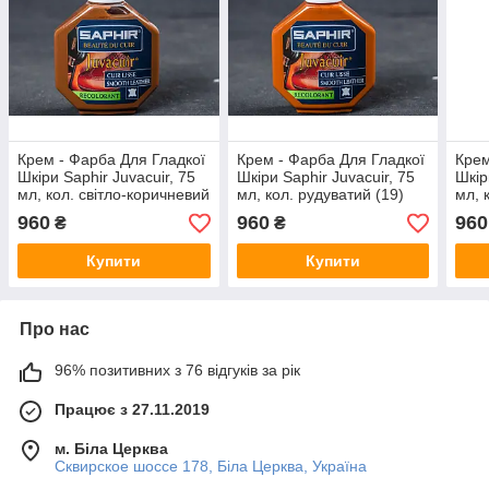
Крем - Фарба Для Гладкої
Крем - Фарба Для Гладкої
Крем
Шкіри Saphir Juvacuir, 75
Шкіри Saphir Juvacuir, 75
Шкір
мл, кол. світло-коричневий
мл, кол. рудуватий (19)
мл, 
(03)
960
960
960
₴
₴
Купити
Купити
Про нас
96% позитивних з 76 відгуків за рік
Працює з 27.11.2019
м. Біла Церква
Сквирское шоссе 178, Біла Церква, Україна