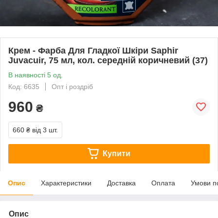
Крем - Фарба Для Гладкої Шкіри Saphir
Juvacuir, 75 мл, кол. середній коричневий (37)
В наявності 5 од.
Код: 6635
Опт і роздріб
960
₴
660 ₴
від 3 шт.
Купити
Опис
Характеристики
Доставка
Оплата
Умови п
Опис