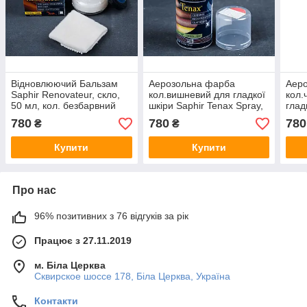
Відновлюючий Бальзам
Аерозольна фарба
Аер
Saphir Renovateur, скло,
кол.вишневий для гладкої
кол.
50 мл, кол. безбарвний
шкіри Saphir Tenax Spray,
глад
0122
150 мл (0823)(89)
Spra
780
780
780
₴
₴
Купити
Купити
Про нас
96% позитивних з 76 відгуків за рік
Працює з 27.11.2019
м. Біла Церква
Сквирское шоссе 178, Біла Церква, Україна
Контакти