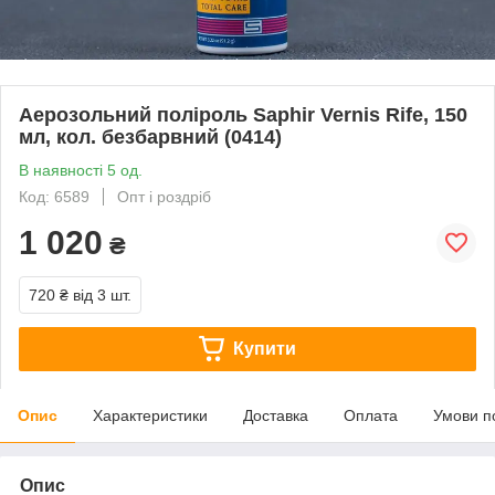
Аерозольний поліроль Saphir Vernis Rife, 150
мл, кол. безбарвний (0414)
В наявності 5 од.
Код: 6589
Опт і роздріб
1 020
₴
720 ₴
від 3 шт.
Купити
Опис
Характеристики
Доставка
Оплата
Умови п
Опис