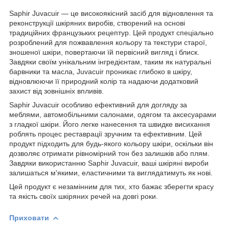
Saphir Juvacuir — це високоякісний засіб для відновлення та
реконструкції шкіряних виробів, створений на основі
традиційних французьких рецептур. Цей продукт спеціально
розроблений для пожвавлення кольору та текстури старої,
зношеної шкіри, повертаючи їй первісний вигляд і блиск.
Завдяки своїм унікальним інгредієнтам, таким як натуральні
барвники та масла, Juvacuir проникає глибоко в шкіру,
відновлюючи її природний колір та надаючи додатковий
захист від зовнішніх впливів.
Saphir Juvacuir особливо ефективний для догляду за
меблями, автомобільними салонами, одягом та аксесуарами
з гладкої шкіри. Його легке нанесення та швидке висихання
роблять процес реставрації зручним та ефективним. Цей
продукт підходить для будь-якого кольору шкіри, оскільки він
дозволяє отримати рівномірний тон без залишків або плям.
Завдяки використанню Saphir Juvacuir, ваші шкіряні вироби
залишаться м'якими, еластичними та виглядатимуть як нові.
Цей продукт є незамінним для тих, хто бажає зберегти красу
та якість своїх шкіряних речей на довгі роки.
Приховати