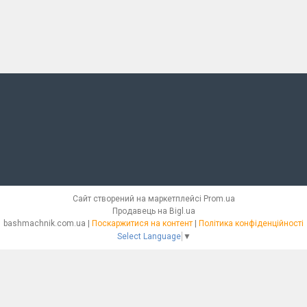
Сайт створений на маркетплейсі
Prom.ua
Продавець на Bigl.ua
bashmachnik.com.ua |
Поскаржитися на контент
|
Політика конфіденційності
Select Language
▼