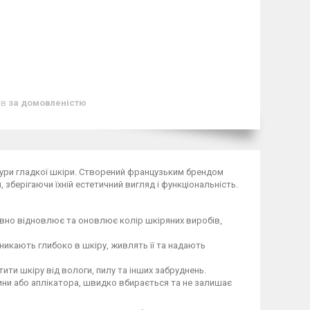
ів
за домовленістю
стури гладкої шкіри. Створений французьким брендом
зберігаючи їхній естетичний вигляд і функціональність.
тивно відновлює та оновлює колір шкіряних виробів,
оникають глибоко в шкіру, живлять її та надають
ити шкіру від вологи, пилу та інших забруднень.
ини або аплікатора, швидко вбирається та не залишає