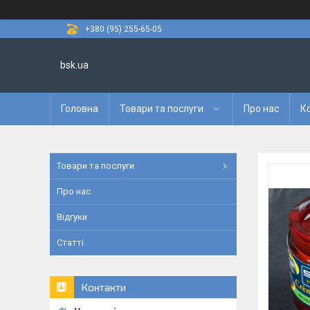
+380 (95) 255-65-05
bsk.ua
Головна
Товари та послуги
Про нас
К
Товари та послуги
Про нас
Відгуки
Статті
Контакти