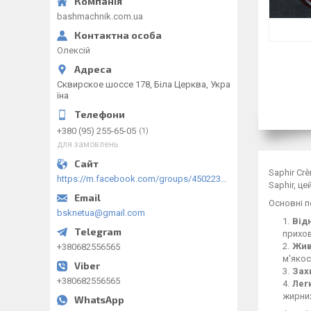
bashmachnik.com.ua
Олексій
Сквирское шоссе 178, Біла Церква, Укра
їна
+380 (95) 255-65-05
1
для замовлень
Saphir Cr
https://m.facebook.com/groups/450223289123148/?ref=group_browse
Saphir, ц
Основні п
bsknetua@gmail.com
Від
прихов
Жив
+380682556565
м'якос
Зах
+380682556565
Лег
жирних