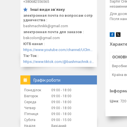
Saphir Cr
+380682556565
незамінни
Для досяг
электронная почта по вопросам сотр
Після нан
удничества
bashmachnikk@gmail.com
электронная почта для заказов
bskcolorr@gmail.com
Характ
ЮТБ канал
https://www.youtube.com/channel/UClmpExjfqH65_PkVWCmgPbQ
Тік-Ток
ОСНОВН
https://www.tiktok.com/@bashmachnik.com.ua
Виробни
Країна 
Графік роботи
Інформ
Понеділок
09:00
18:00
Вівторок
09:00
18:00
Ціна:
720
Середа
09:00
18:00
Четвер
09:00
18:00
Пʼятниця
09:00
18:00
Субота
09:00
15:00
Неділя
Вихідний