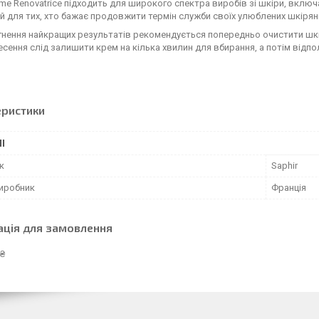
ème Renovatrice підходить для широкого спектра виробів зі шкіри, включ
й для тих, хто бажає продовжити термін служби своїх улюблених шкіряних
нення найкращих результатів рекомендується попередньо очистити шкір
есення слід залишити крем на кілька хвилин для вбирання, а потім відп
еристики
І
к
Saphir
виробник
Франція
ація для замовлення
 ₴