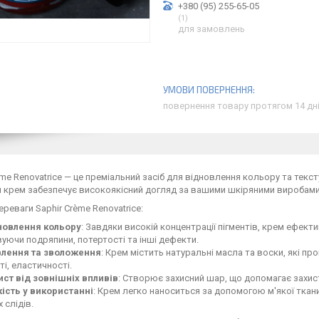
+380 (95) 255-65-05
1
для замовлень
повернення товару протягом 14 дн
ème Renovatrice — це преміальний засіб для відновлення кольору та тек
ей крем забезпечує високоякісний догляд за вашими шкіряними виробами, 
ереваги Saphir Crème Renovatrice:
новлення кольору
: Завдяки високій концентрації пігментів, крем ефек
уючи подряпини, потертості та інші дефекти.
лення та зволоження
: Крем містить натуральні масла та воски, які пр
ті, еластичності.
ист від зовнішніх впливів
: Створює захисний шар, що допомагає захист
кість у використанні
: Крем легко наноситься за допомогою м'якої ткан
 слідів.