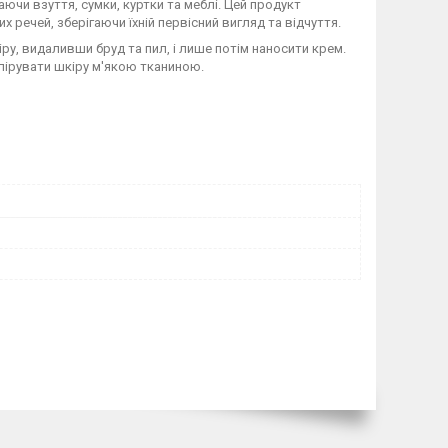
аючи взуття, сумки, куртки та меблі. Цей продукт
 речей, зберігаючи їхній первісний вигляд та відчуття.
у, видаливши бруд та пил, і лише потім наносити крем.
олірувати шкіру м'якою тканиною.