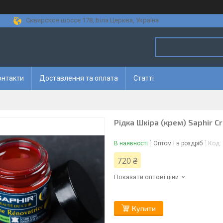
Сквирское шоссе 178, Біла Церква, Україна
онтакти
Доставлення та оплата
Статті
Рідка Шкіра (крем) Saphir C
В наявності
Оптом і в роздріб
Код:
720 ₴
Показати оптові ціни
Купити