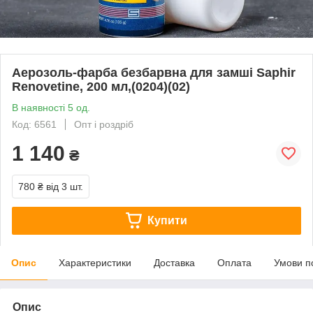
Аерозоль-фарба безбарвна для замші Saphir
Renovetine, 200 мл,(0204)(02)
В наявності 5 од.
Код: 6561
Опт і роздріб
1 140
₴
780 ₴
від 3 шт.
Купити
Опис
Характеристики
Доставка
Оплата
Умови п
Опис