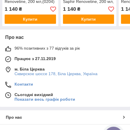
Renovetine, 200 мл,(0204)
Saphir Renovetine, 200 мл,
Reno
(11)
(0204)(03)
(52)
1 140
1 140
1 1
₴
₴
Купити
Купити
Про нас
96% позитивних з 77 відгуків за рік
Працює з 27.11.2019
м. Біла Церква
Сквирское шоссе 178, Біла Церква, Україна
Контакти
Сьогодні вихідний
Показати весь графік роботи
Про нас