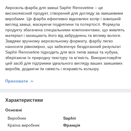
Аерозоль-фарба для замші Saphir Renovetine – це
високоякісний продукт, створений для догляду за замшевими
виробами. Ця фарба ефективно відновлює колір і зовнішній
вигляд замші, маскуючи подряпини та потертості. Формула
продукту збагачена спеціальними компонентами, що живлять
матеріал і захищають його від забруднень та впливу вологи.
Завдяки зручному аерозольному формату, фарбу легко
наносити рівномірно, що забезпечує бездоганний результат.
Saphir Renovetine підходить для всіх типів замші та нубука,
зберігаючи їх природну текстуру та м'якість. Використовуйте
цей засіб для підтримки ідеального вигляду ваших замшевих
виробів, додаючи їм свіжість і яскравість кольору.
Приховати
Характеристики
Основні
Виробник
Saphir
Країна виробник
Франція