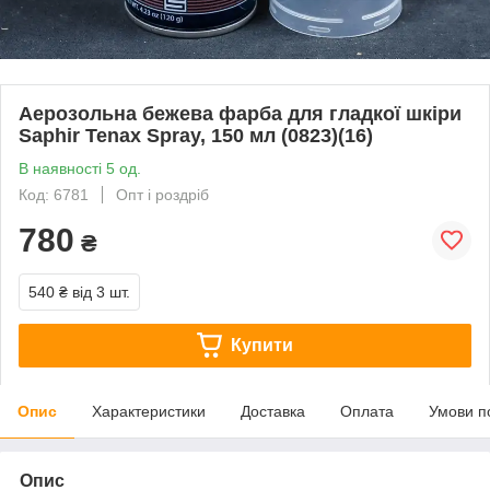
Аерозольна бежева фарба для гладкої шкіри
Saphir Tenax Spray, 150 мл (0823)(16)
В наявності 5 од.
Код: 6781
Опт і роздріб
780
₴
540 ₴
від 3 шт.
Купити
Опис
Характеристики
Доставка
Оплата
Умови п
Опис