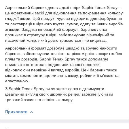
Аерозольний барвник для гладкої шкіри Saphir Tenax Spray –
це ефективний засіб для відновлення та покращення кольору
гладкої шкіри. Цей продукт чудово підходить для фарбування
та реставрації шкіряного взуття, сумок, одягу та інших виробів
зі шкіри. Завдяки інноваційній формулі, барвник легко
проникає в структуру шкіри, забезпечуючи рівномірний та
насичений колір, який довго тримається і не вицвітає.
Аерозольний формат дозволяє швидко та зручно наносити
барвник, забезпечуючи точність та рівномірність покриття без
плям та розводів. Saphir Tenax Spray також допомагає
приховати потертості, подряпини та інші недоліки,
відновлюючи первісний вигляд виробів. Цей барвник також
містить компоненти, що живлять шкіру, роблячи її м'якою та
еластичною.
З Saphir Tenax Spray ви зможете легко підтримувати
ідеальний вигляд своїх шкіряних речей, забезпечуючи їм
тривалий захист та свіжість кольору.
Приховати