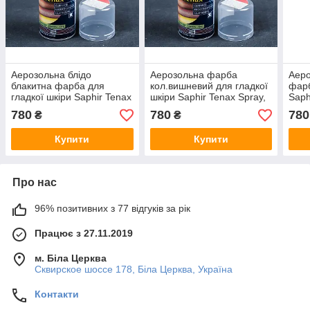
Аерозольна блідо
Аерозольна фарба
Аеро
блакитна фарба для
кол.вишневий для гладкої
фарб
гладкої шкіри Saphir Tenax
шкіри Saphir Tenax Spray,
Saph
Spray, 150 мл (0823)(55)
150 мл (0823)(89)
мл (
780
780
780
₴
₴
Купити
Купити
Про нас
96% позитивних з 77 відгуків за рік
Працює з 27.11.2019
м. Біла Церква
Сквирское шоссе 178, Біла Церква, Україна
Контакти