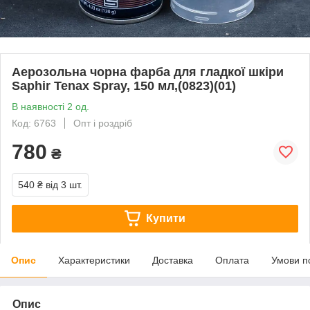
Аерозольна чорна фарба для гладкої шкіри
Saphir Tenax Spray, 150 мл,(0823)(01)
В наявності 2 од.
Код: 6763
Опт і роздріб
780
₴
540 ₴
від 3 шт.
Купити
Опис
Характеристики
Доставка
Оплата
Умови п
Опис