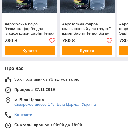
Аерозольна блідо
Аерозольна фарба
Аеро
блакитна фарба для
кол.вишневий для гладкої
фарб
гладкої шкіри Saphir Tenax
шкіри Saphir Tenax Spray,
Saph
Spray, 150 мл (0823)(55)
150 мл (0823)(89)
мл (
780
780
780
₴
₴
Купити
Купити
Про нас
96% позитивних з 76 відгуків за рік
Працює з 27.11.2019
м. Біла Церква
Сквирское шоссе 178, Біла Церква, Україна
Контакти
Сьогодні працює з 09:00 до 18:00