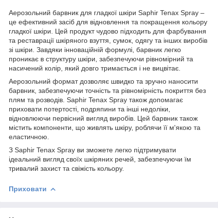
Аерозольний барвник для гладкої шкіри Saphir Tenax Spray –
це ефективний засіб для відновлення та покращення кольору
гладкої шкіри. Цей продукт чудово підходить для фарбування
та реставрації шкіряного взуття, сумок, одягу та інших виробів
зі шкіри. Завдяки інноваційній формулі, барвник легко
проникає в структуру шкіри, забезпечуючи рівномірний та
насичений колір, який довго тримається і не вицвітає.
Аерозольний формат дозволяє швидко та зручно наносити
барвник, забезпечуючи точність та рівномірність покриття без
плям та розводів. Saphir Tenax Spray також допомагає
приховати потертості, подряпини та інші недоліки,
відновлюючи первісний вигляд виробів. Цей барвник також
містить компоненти, що живлять шкіру, роблячи її м'якою та
еластичною.
З Saphir Tenax Spray ви зможете легко підтримувати
ідеальний вигляд своїх шкіряних речей, забезпечуючи їм
тривалий захист та свіжість кольору.
Приховати