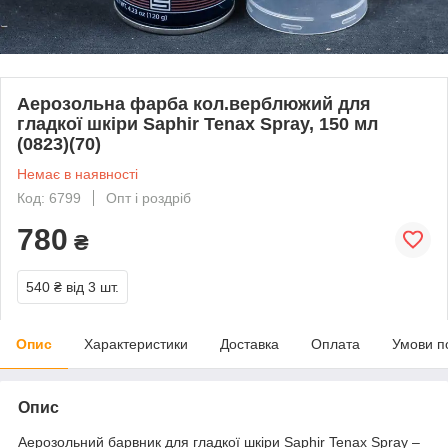
Аерозольна фарба кол.верблюжий для
гладкої шкіри Saphir Tenax Spray, 150 мл
(0823)(70)
Немає в наявності
Код: 6799
Опт і роздріб
780
₴
540 ₴
від 3 шт.
Опис
Характеристики
Доставка
Оплата
Умови п
Опис
Аерозольний барвник для гладкої шкіри Saphir Tenax Spray –