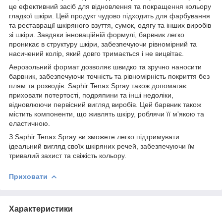
це ефективний засіб для відновлення та покращення кольору
гладкої шкіри. Цей продукт чудово підходить для фарбування
та реставрації шкіряного взуття, сумок, одягу та інших виробів
зі шкіри. Завдяки інноваційній формулі, барвник легко
проникає в структуру шкіри, забезпечуючи рівномірний та
насичений колір, який довго тримається і не вицвітає.
Аерозольний формат дозволяє швидко та зручно наносити
барвник, забезпечуючи точність та рівномірність покриття без
плям та розводів. Saphir Tenax Spray також допомагає
приховати потертості, подряпини та інші недоліки,
відновлюючи первісний вигляд виробів. Цей барвник також
містить компоненти, що живлять шкіру, роблячи її м'якою та
еластичною.
З Saphir Tenax Spray ви зможете легко підтримувати
ідеальний вигляд своїх шкіряних речей, забезпечуючи їм
тривалий захист та свіжість кольору.
Приховати
Характеристики