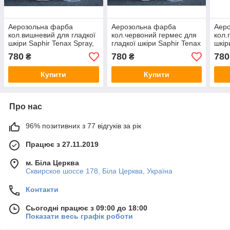
Аерозольна фарба
Аерозольна фарба
Аер
кол.вишневий для гладкої
кол.червоний гермес для
кол.
шкіри Saphir Tenax Spray,
гладкої шкіри Saphir Tenax
шкір
150 мл (0823)(89)
Spray, 150 мл,(0823)(12)
150 
780
780
780
₴
₴
Купити
Купити
Про нас
96% позитивних з 77 відгуків за рік
Працює з 27.11.2019
м. Біла Церква
Сквирское шоссе 178, Біла Церква, Україна
Контакти
Сьогодні працює з 09:00 до 18:00
Показати весь графік роботи