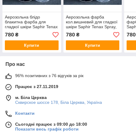
Аерозольна блідо
Аерозольна фарба
Аеро
блакитна фарба для
кол.вишневий для гладкої
фарб
гладкої шкіри Saphir Tenax
шкіри Saphir Tenax Spray,
Saph
Spray, 150 мл (0823)(55)
150 мл (0823)(89)
мл (
780
780
780
₴
₴
Купити
Купити
Про нас
96% позитивних з 76 відгуків за рік
Працює з 27.11.2019
м. Біла Церква
Сквирское шоссе 178, Біла Церква, Україна
Контакти
Сьогодні працює з 09:00 до 18:00
Показати весь графік роботи