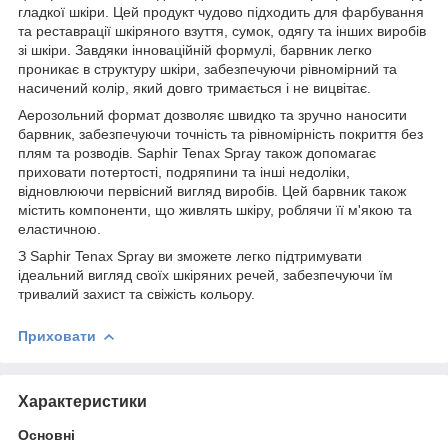
гладкої шкіри. Цей продукт чудово підходить для фарбування
та реставрації шкіряного взуття, сумок, одягу та інших виробів
зі шкіри. Завдяки інноваційній формулі, барвник легко
проникає в структуру шкіри, забезпечуючи рівномірний та
насичений колір, який довго тримається і не вицвітає.
Аерозольний формат дозволяє швидко та зручно наносити
барвник, забезпечуючи точність та рівномірність покриття без
плям та розводів. Saphir Tenax Spray також допомагає
приховати потертості, подряпини та інші недоліки,
відновлюючи первісний вигляд виробів. Цей барвник також
містить компоненти, що живлять шкіру, роблячи її м'якою та
еластичною.
З Saphir Tenax Spray ви зможете легко підтримувати
ідеальний вигляд своїх шкіряних речей, забезпечуючи їм
тривалий захист та свіжість кольору.
Приховати
Характеристики
Основні