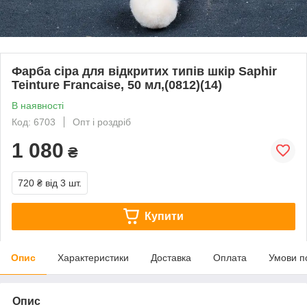
Фарба сіра для відкритих типів шкір Saphir
Teinture Francaise, 50 мл,(0812)(14)
В наявності
Код: 6703
Опт і роздріб
1 080
₴
720 ₴
від 3 шт.
Купити
Опис
Характеристики
Доставка
Оплата
Умови п
Опис