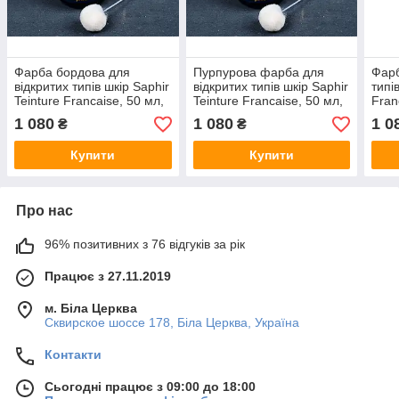
Фарба бордова для
Пурпурова фарба для
Фарб
відкритих типів шкір Saphir
відкритих типів шкір Saphir
типі
Teinture Francaise, 50 мл,
Teinture Francaise, 50 мл,
Fran
(0812)(08)
(0812)(62)
(23)
1 080
1 080
1 0
₴
₴
Купити
Купити
Про нас
96% позитивних з 76 відгуків за рік
Працює з 27.11.2019
м. Біла Церква
Сквирское шоссе 178, Біла Церква, Україна
Контакти
Сьогодні працює з 09:00 до 18:00