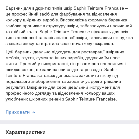
Барвник для відкритих типів шкір Saphir Teinture Francaise –
це професійний засіб для фарбування та відновлення
кольору шкіряних виробів. Високоякісна формула барвника
глибоко проникає в структуру шкіри, забезпечуючи насичений
та стійкий колір. Saphir Teinture Francaise підходить для всіх
типів анілінової та напіванілінової шкіри, включаючи шкіру, яка
зазнала зносу та втратила свою початкову яскравість.
Цей барвник ідеально підходить для реставрації шкіряних
меблів, взуття, сумок та інших виробів, додаючи їм нове
життя. Простий у використанні, він рівномірно наноситься і
швидко сохне, не залишаючи слідів та розводів. Saphir
Teinture Francaise також допомагає захистити шкіру від
подальшого знебарвлення та забезпечує довготривалий
результат. Відкрийте для себе ідеальний інструмент для
професійного догляду та відновлення кольору ваших
улюблених шкіряних речей з Saphir Teinture Francaise.
Приховати
Характеристики