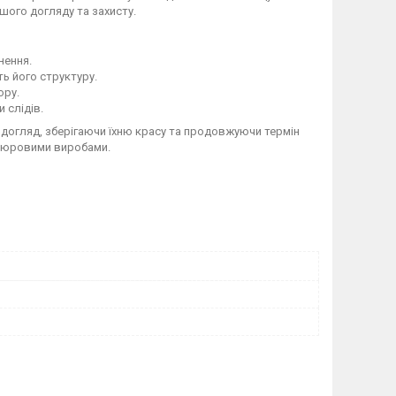
шого догляду та захисту.
нення.
ь його структуру.
юру.
 слідів.
 догляд, зберігаючи їхню красу та продовжуючи термін
елюровими виробами.