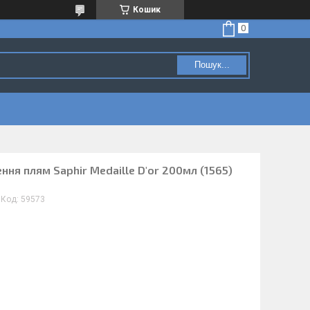
Кошик
Пошук...
ння плям Saphir Medaille D'or 200мл (1565)
Код:
59573