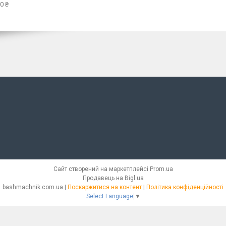
0 ₴
Сайт створений на маркетплейсі
Prom.ua
Продавець на Bigl.ua
bashmachnik.com.ua |
Поскаржитися на контент
|
Політика конфіденційності
Select Language
▼