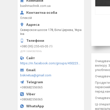
bashmachnik.com.ua
Олексій
Сквирское шоссе 178, Біла Церква, Укра
їна
+380 (95) 255-65-05
1
для замовлень
Очищувачі
https://m.facebook.com/groups/450223289123148/?ref=group_browse
велюру. З
улюбленої
bsknetua@gmail.com
Очищувачі
Продукти 
первісний
+380682556565
перед нан
Очищувачі
+380682556565
Ці спеціа
матеріалу