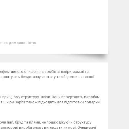
ів
за домовленістю
 ефективного очищення виробів зі шкіри, замші та
гарантують бездоганну чистоту та збереження вашої
и при цьому структуру шкіри. Вони повертають виробам
ля шкіри Saphir також підходять для підготовки поверхні
ючи пил, бруд та плями, не пошкоджуючи структуру
 велюрові вироби знову виглядати як нові. Очищувачі