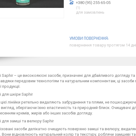
+380 (95) 255-65-05
1
для замовлень
повернення товару протягом 14 дн
 Saphir – це високоякісні засоби, призначені для дбайливого догляду та
авдяки передовим технологіям та натуральним компонентам, ці засоби 
 продукції.
 для шкіри Saphir
цієї лінійки ретельно видаляють забруднення та плями, не пошкоджуюч
 вигляд, зберігаючи їхню еластичність та природний блиск. Очищувачі д
есенням кремів, жирів або інших засобів догляду.
 для замші та велюру Saphir
лізовані засоби делікатно очищують поверхню замші та велюру, видаля
. Вони відновлюють натуральний колір та текстуру, роблячи замшеві та