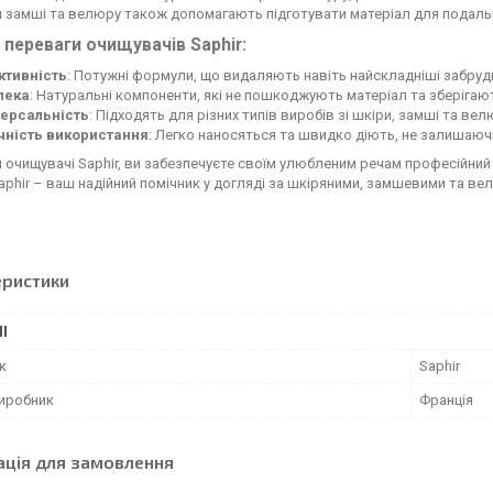
я замші та велюру також допомагають підготувати матеріал для подаль
 переваги очищувачів Saphir:
ктивність
: Потужні формули, що видаляють навіть найскладніші забруд
пека
: Натуральні компоненти, які не пошкоджують матеріал та зберігают
версальність
: Підходять для різних типів виробів зі шкіри, замші та вел
чність використання
: Легко наносяться та швидко діють, не залишаючи
очищувачі Saphir, ви забезпечуєте своїм улюбленим речам професійний
aphir – ваш надійний помічник у догляді за шкіряними, замшевими та в
еристики
І
к
Saphir
виробник
Франція
ація для замовлення