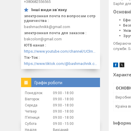
+380682556565
Saphir дл
Основні
электронная почта по вопросам сотр
Ефе
удничества
Без
bashmachnikk@gmail.com
Уні
электронная почта для заказов
Зру
bskcolorr@gmail.com
Обираючи 
ЮТБ канал
служби. S
https://www.youtube.com/channel/UClmpExjfqH65_PkVWCmgPbQ
Тік-Ток
https://www.tiktok.com/@bashmachnik.com.ua
Характ
Графік роботи
ОСНОВН
Понеділок
09:00
18:00
Виробни
Вівторок
09:00
18:00
Середа
09:00
18:00
Країна 
Четвер
09:00
18:00
Пʼятниця
09:00
18:00
Інформ
Субота
09:00
15:00
Неділя
Вихідний