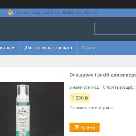
Сквирское шоссе 178, Біла Церква, Україна
онтакти
Доставлення та оплата
Статті
Очищувач і засіб для виведе
В наявності 4 од.
Оптом і в роздріб
1 320 ₴
Показати оптові ціни
Купити