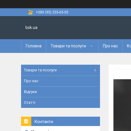
+380 (95) 255-65-05
bsk.ua
Головна
Товари та послуги
Про нас
К
Товари та послуги
Про нас
Відгуки
Статті
Контакти