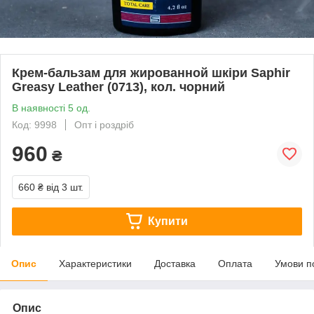
Крем-бальзам для жированной шкіри Saphir
Greasy Leather (0713), кол. чорний
В наявності 5 од.
Код: 9998
Опт і роздріб
960
₴
660 ₴
від 3 шт.
Купити
Опис
Характеристики
Доставка
Оплата
Умови п
Опис