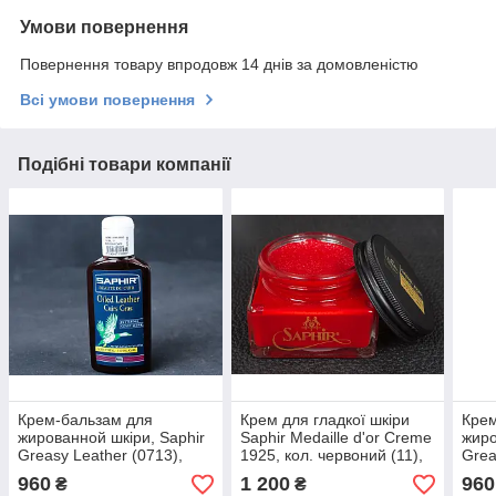
Умови повернення
Повернення товару впродовж 14 днів за домовленістю
Всі умови повернення
Подібні товари компанії
Крем-бальзам для
Крем для гладкої шкіри
Крем
жированной шкіри, Saphir
Saphir Medaille d'or Creme
жиро
Greasy Leather (0713),
1925, кол. червоний (11),
Grea
кол.середньо-коричневий
75 мл
ней
960
1 200
960
₴
₴
(37)