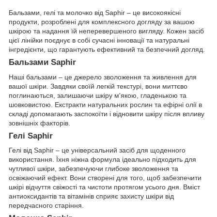
Бальзами, гелі та молочко від Saphir – це високоякісні
продукти, розроблені для комплексного догляду за вашою
шкірою та надання їй неперевершеного вигляду. Кожен засіб
цієї лінійки поєднує в собі сучасні інновації та натуральні
інгредієнти, що гарантують ефективний та безпечний догляд.
Бальзами Saphir
Наші бальзами – це джерело зволоження та живлення для
вашої шкіри. Завдяки своїй легкій текстурі, вони миттєво
поглинаються, залишаючи шкіру м'якою, гладенькою та
шовковистою. Екстракти натуральних рослин та ефірні олії в
складі допомагають заспокоїти і відновити шкіру після впливу
зовнішніх факторів.
Гелі Saphir
Гелі від Saphir – це універсальний засіб для щоденного
використання. Їхня ніжна формула ідеально підходить для
чутливої шкіри, забезпечуючи глибоке зволоження та
освіжаючий ефект. Вони створені для того, щоб забезпечити
шкірі відчуття свіжості та чистоти протягом усього дня. Вміст
антиоксидантів та вітамінів сприяє захисту шкіри від
передчасного старіння.