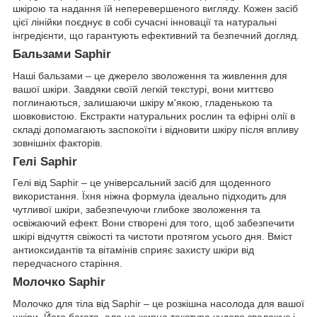
шкірою та надання їй неперевершеного вигляду. Кожен засіб
цієї лінійки поєднує в собі сучасні інновації та натуральні
інгредієнти, що гарантують ефективний та безпечний догляд.
Бальзами Saphir
Наші бальзами – це джерело зволоження та живлення для
вашої шкіри. Завдяки своїй легкій текстурі, вони миттєво
поглинаються, залишаючи шкіру м'якою, гладенькою та
шовковистою. Екстракти натуральних рослин та ефірні олії в
складі допомагають заспокоїти і відновити шкіру після впливу
зовнішніх факторів.
Гелі Saphir
Гелі від Saphir – це універсальний засіб для щоденного
використання. Їхня ніжна формула ідеально підходить для
чутливої шкіри, забезпечуючи глибоке зволоження та
освіжаючий ефект. Вони створені для того, щоб забезпечити
шкірі відчуття свіжості та чистоти протягом усього дня. Вміст
антиоксидантів та вітамінів сприяє захисту шкіри від
передчасного старіння.
Молочко Saphir
Молочко для тіла від Saphir – це розкішна насолода для вашої