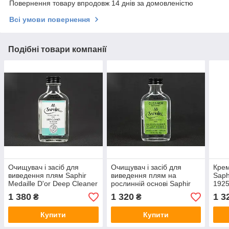
Повернення товару впродовж 14 днів за домовленістю
Всі умови повернення
Подібні товари компанії
Очищувач і засіб для
Очищувач і засіб для
Крем
виведення плям Saphir
виведення плям на
Saph
Medaille D'or Deep Cleaner
рослинній основі Saphir
1925
100мл (1574)
Medaille D'or, 100мл
мл (
1 380
1 320
1 3
₴
₴
(1584)
Купити
Купити