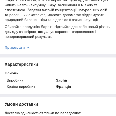
шкіри. Його багата, але не жирна текстура чудово зволожує і
живить навіть найсухішу шкіру, залишаючи її м'якою та
еластичною. Завдяки високій концентрації натуральних олій
та рослинних екстрактів, молочко допомагає підтримувати
природний баланс шкіри та підсилює її захисні функції.
Обирайте продукцію Saphir і відкрийте для себе новий рівень
догляду за шкірою, що дарує справжнє задоволення і
неперевершений результат.
Приховати
Характеристики
Основні
Виробник
Saphir
Країна виробник
Франція
Умови доставки
Доставка здійснюється тільки по передоплаті.