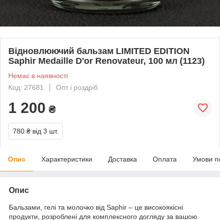
Відновлюючий бальзам LIMITED EDITION
Saphir Medaille D'or Renovateur, 100 мл (1123)
Немає в наявності
Код: 27681
Опт і роздріб
1 200
₴
780 ₴
від 3 шт.
Опис
Характеристики
Доставка
Оплата
Умови п
Опис
Бальзами, гелі та молочко від Saphir – це високоякісні
продукти, розроблені для комплексного догляду за вашою