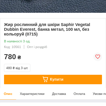
Жир рослинний для шкіри Saphir Vegetal
Dubbin Everest, банка метал, 100 мл, без
кольоруй (0715)
В наявності 3 од.
Код: 10561
Опт і роздріб
780
₴
480 ₴
від 3 шт.
Купити
Опис
Характеристики
Доставка
Оплата
Умови п