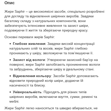
Опис
Жири Saphir – це високоякісні засоби, спеціально розроблені
для догляду та відновлення шкіряних виробів. Завдяки
багатому складу з натуральних компонентів, вони
забезпечують інтенсивне живлення та захист шкіри,
подовжуючи її життя та зберігаючи природну красу.
Основні переваги жирів Saphir:
Глибоке живлення
: Завдяки високій концентрації
натуральних олій та восків, жири Saphir глибоко
проникають у шкіру, зволожуючи та пом’якшуючи її.
Захист від вологи
: Утворюючи захисний бар'єр на
поверхні, жири Saphir запобігають проникненню вологи
та забруднень, зберігаючи шкіру в ідеальному стані.
Відновлення кольору
: Засоби Saphir допомагають
відновити природний колір шкіри, додаючи їй
насиченості та блиску.
Універсальність
: Підходять для різних типів
шкіряних виробів, включаючи взуття, сумки, ремені та
меблі.
Жири Saphir легко наносяться та швидко вбираються, не