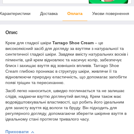
Характеристики
Доставка
Оплата
Умови повернення
Опис
Крем для гладкої шкіри
Tarrago Shoe Cream
– це
високоякісний засіб для догляду за взуттям з натуральної та
синтетичної гладкої шкіри. Завдяки вмісту натуральних восків і
пігментів, цей крем відновлює та насичує колір, забезпечує
блиск і захищає взуття від зовнішніх впливів. Tarrago Shoe
Cream глибоко проникає в структуру шкіри, живлячи її та
відновлюючи природну еластичність, що допомагає запобігти
появі тріщин та пересиханню.
Засіб легко наноситься, швидко поглинається та не залишає
слідів, надаючи взуттю доглянутий вигляд. Крем також має
водовідштовхувальні властивості, що робить його ідеальним
для захисту взуття від вологи та бруду. Він підходить для
регулярного догляду, допомагаючи зберегти шкіряне взуття в
ідеальному стані протягом тривалого часу.
Приховати