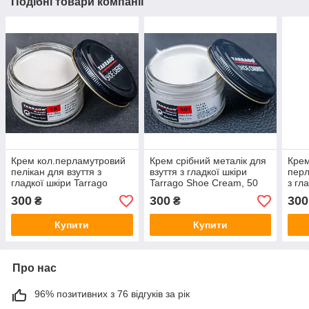
Подібні товари компанії
Крем кол.перламутровий
Крем срібний металік для
Крем
пелікан для взуття з
взуття з гладкої шкіри
перл
гладкої шкіри Tarrago
Tarrago Shoe Cream, 50
з гл
Shoe Cream, 50 мл, (719)
мл, (501)
Shoe
300
300
300
₴
₴
Купити
Купити
Про нас
96% позитивних з 76 відгуків за рік