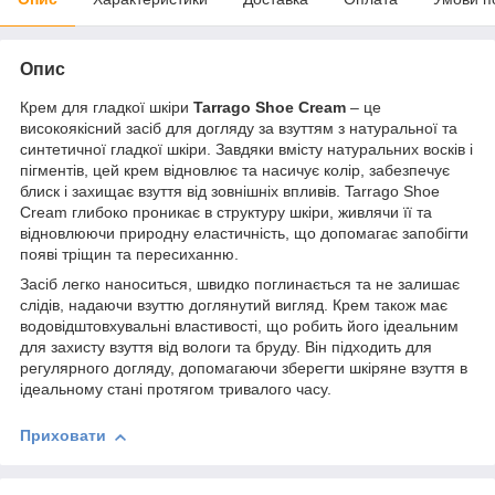
Опис
Крем для гладкої шкіри
Tarrago Shoe Cream
– це
високоякісний засіб для догляду за взуттям з натуральної та
синтетичної гладкої шкіри. Завдяки вмісту натуральних восків і
пігментів, цей крем відновлює та насичує колір, забезпечує
блиск і захищає взуття від зовнішніх впливів. Tarrago Shoe
Cream глибоко проникає в структуру шкіри, живлячи її та
відновлюючи природну еластичність, що допомагає запобігти
появі тріщин та пересиханню.
Засіб легко наноситься, швидко поглинається та не залишає
слідів, надаючи взуттю доглянутий вигляд. Крем також має
водовідштовхувальні властивості, що робить його ідеальним
для захисту взуття від вологи та бруду. Він підходить для
регулярного догляду, допомагаючи зберегти шкіряне взуття в
ідеальному стані протягом тривалого часу.
Приховати