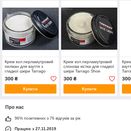
Крем кол.перламутровий
Крем кол.перламутровий
Крем
пелікан для взуття з
слонова кістка для гладкої
взут
гладкої шкіри Tarrago
шкіри Tarrago Shoe
Tarr
Shoe Cream, 50 мл, (719)
Cream, 50 мл, (736)
мл, 
300
300
300
₴
₴
Купити
Купити
Про нас
96% позитивних з 76 відгуків за рік
Працює з 27.11.2019