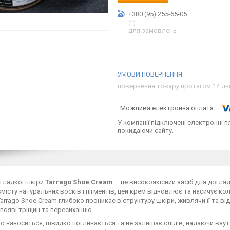
+380 (95) 255-65-05
1
для замовлень
повернення товару протягом 14 дн
У компанії підключені електронні п
покидаючи сайту.
гладкої шкіри
Tarrago Shoe Cream
– це високоякісний засіб для догляд
місту натуральних восків і пігментів, цей крем відновлює та насичує кол
Tarrago Shoe Cream глибоко проникає в структуру шкіри, живлячи її та 
 появі тріщин та пересиханню.
ко наноситься, швидко поглинається та не залишає слідів, надаючи взу