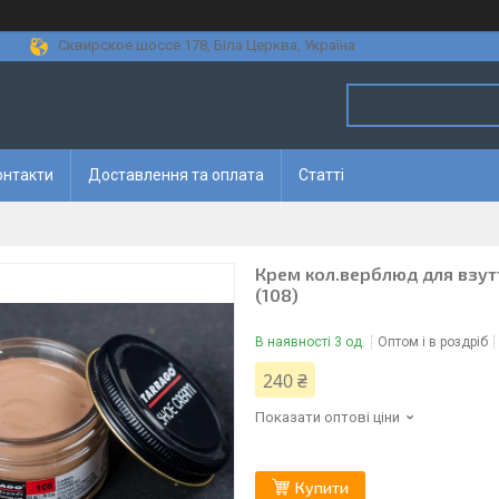
Сквирское шоссе 178, Біла Церква, Україна
онтакти
Доставлення та оплата
Статті
Крем кол.верблюд для взутт
(108)
В наявності 3 од.
Оптом і в роздріб
240 ₴
Показати оптові ціни
Купити