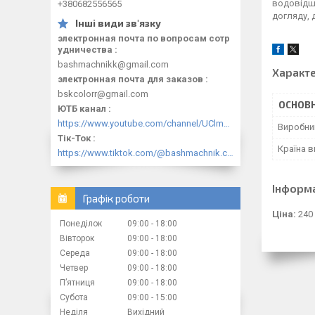
водовідшт
+380682556565
догляду, 
электронная почта по вопросам сотр
удничества
bashmachnikk@gmail.com
Характ
электронная почта для заказов
bskcolorr@gmail.com
ОСНОВН
ЮТБ канал
https://www.youtube.com/channel/UClmpExjfqH65_PkVWCmgPbQ
Виробни
Тік-Ток
Країна 
https://www.tiktok.com/@bashmachnik.com.ua
Інформ
Графік роботи
Ціна:
240
Понеділок
09:00
18:00
Вівторок
09:00
18:00
Середа
09:00
18:00
Четвер
09:00
18:00
Пʼятниця
09:00
18:00
Субота
09:00
15:00
Неділя
Вихідний