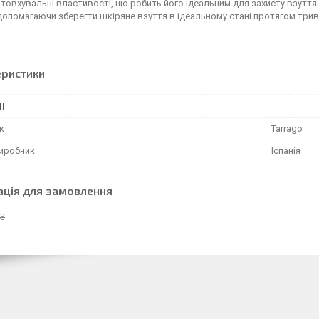
овхувальні властивості, що робить його ідеальним для захисту взуття в
допомагаючи зберегти шкіряне взуття в ідеальному стані протягом трив
еристики
І
к
Tarrago
виробник
Іспанія
ація для замовлення
 ₴