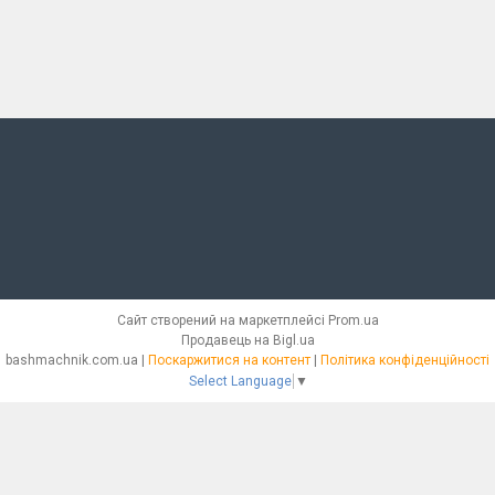
Сайт створений на маркетплейсі
Prom.ua
Продавець на Bigl.ua
bashmachnik.com.ua |
Поскаржитися на контент
|
Політика конфіденційності
Select Language
▼