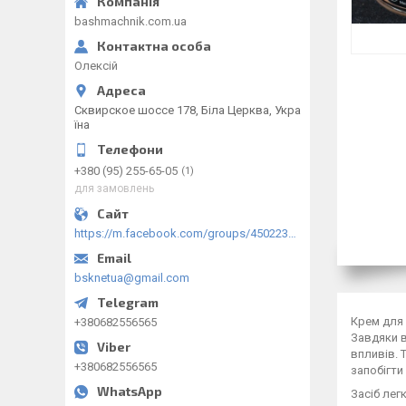
bashmachnik.com.ua
Олексій
Сквирское шоссе 178, Біла Церква, Укра
їна
+380 (95) 255-65-05
1
для замовлень
https://m.facebook.com/groups/450223289123148/?ref=group_browse
bsknetua@gmail.com
Крем для 
+380682556565
Завдяки в
впливів. 
+380682556565
запобігти
Засіб лег