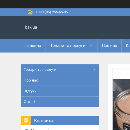
+380 (95) 255-65-05
bsk.ua
Головна
Товари та послуги
Про нас
К
Товари та послуги
Про нас
Відгуки
Статті
Контакти