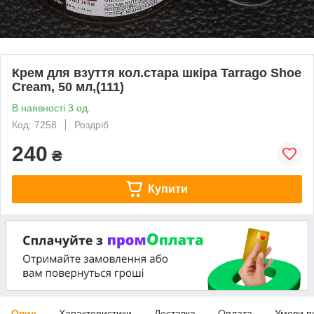
Крем для взуття кол.стара шкіра Tarrago Shoe
Cream, 50 мл,(111)
В наявності 3 од.
Код: 7258
Роздріб
240
₴
Купити
Опис
Характеристики
Доставка
Оплата
Умови п