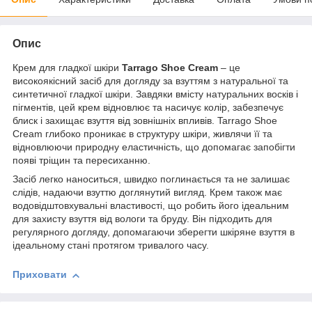
Опис
Крем для гладкої шкіри
Tarrago Shoe Cream
– це
високоякісний засіб для догляду за взуттям з натуральної та
синтетичної гладкої шкіри. Завдяки вмісту натуральних восків і
пігментів, цей крем відновлює та насичує колір, забезпечує
блиск і захищає взуття від зовнішніх впливів. Tarrago Shoe
Cream глибоко проникає в структуру шкіри, живлячи її та
відновлюючи природну еластичність, що допомагає запобігти
появі тріщин та пересиханню.
Засіб легко наноситься, швидко поглинається та не залишає
слідів, надаючи взуттю доглянутий вигляд. Крем також має
водовідштовхувальні властивості, що робить його ідеальним
для захисту взуття від вологи та бруду. Він підходить для
регулярного догляду, допомагаючи зберегти шкіряне взуття в
ідеальному стані протягом тривалого часу.
Приховати