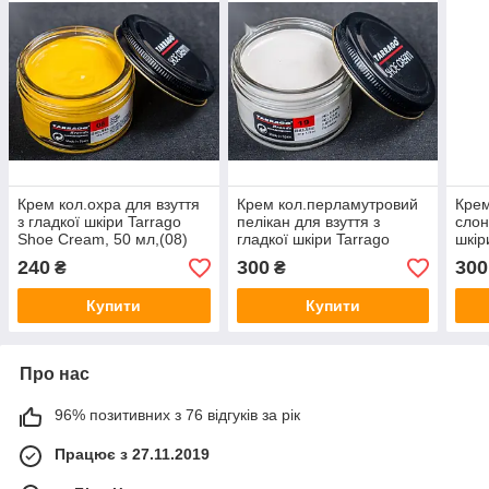
Крем кол.охра для взуття
Крем кол.перламутровий
Крем
з гладкої шкіри Tarrago
пелікан для взуття з
слон
Shoe Cream, 50 мл,(08)
гладкої шкіри Tarrago
шкір
Shoe Cream, 50 мл, (719)
Crea
240
300
300
₴
₴
Купити
Купити
Про нас
96% позитивних з 76 відгуків за рік
Працює з 27.11.2019