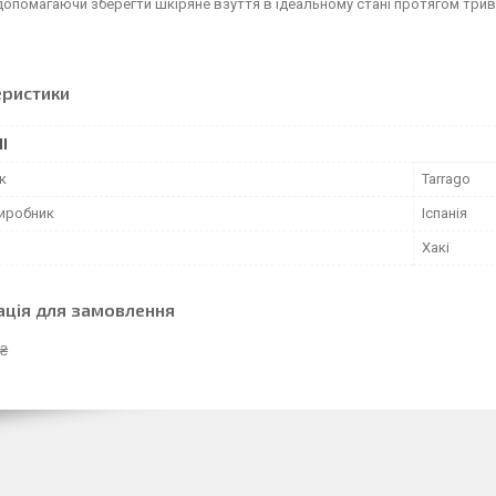
допомагаючи зберегти шкіряне взуття в ідеальному стані протягом трив
еристики
І
к
Tarrago
виробник
Іспанія
Хакі
ація для замовлення
 ₴