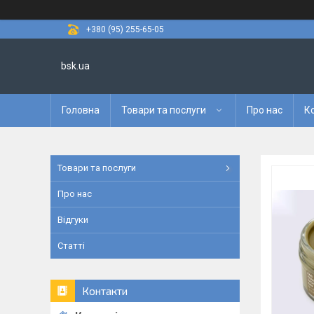
+380 (95) 255-65-05
bsk.ua
Головна
Товари та послуги
Про нас
К
Товари та послуги
Про нас
Відгуки
Статті
Контакти