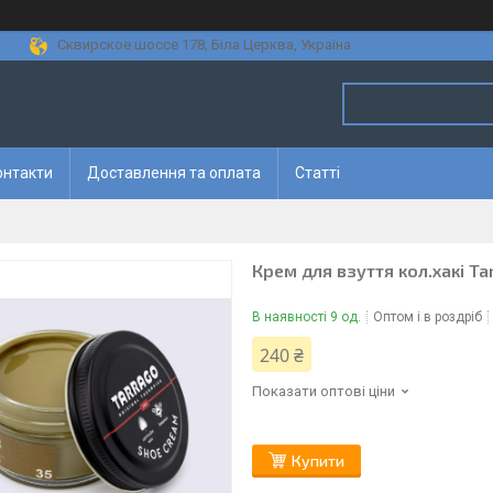
Сквирское шоссе 178, Біла Церква, Україна
онтакти
Доставлення та оплата
Статті
Крем для взуття кол.хакі Ta
В наявності 9 од.
Оптом і в роздріб
240 ₴
Показати оптові ціни
Купити