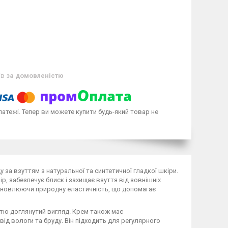
ів
за домовленістю
латежі. Тепер ви можете купити будь-який товар не
у за взуттям з натуральної та синтетичної гладкої шкіри.
ір, забезпечує блиск і захищає взуття від зовнішніх
відновлюючи природну еластичність, що допомагає
ттю доглянутий вигляд. Крем також має
ід вологи та бруду. Він підходить для регулярного