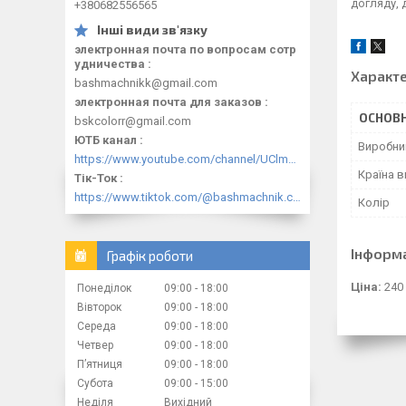
догляду, 
+380682556565
электронная почта по вопросам сотр
удничества
Характ
bashmachnikk@gmail.com
электронная почта для заказов
ОСНОВН
bskcolorr@gmail.com
ЮТБ канал
Виробни
https://www.youtube.com/channel/UClmpExjfqH65_PkVWCmgPbQ
Країна 
Тік-Ток
https://www.tiktok.com/@bashmachnik.com.ua
Колір
Інформ
Графік роботи
Ціна:
240
Понеділок
09:00
18:00
Вівторок
09:00
18:00
Середа
09:00
18:00
Четвер
09:00
18:00
Пʼятниця
09:00
18:00
Субота
09:00
15:00
Неділя
Вихідний