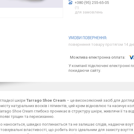
+380 (95) 255-65-05
1
для замовлень
повернення товару протягом 14 дн
У компанії підключені електронні п
покидаючи сайту.
гладкої шкіри
Tarrago Shoe Cream
– це високоякісний засіб для догляд
місту натуральних восків і пігментів, цей крем відновлює та насичує кол
Tarrago Shoe Cream глибоко проникає в структуру шкіри, живлячи її та 
 появі тріщин та пересиханню.
ко наноситься, швидко поглинається та не залишає слідів, надаючи взу
овхувальні властивості, що робить його ідеальним для захисту взуття в