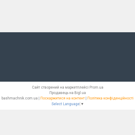
Сайт створений на маркетплейсі
Prom.ua
Продавець на Bigl.ua
bashmachnik.com.ua |
Поскаржитися на контент
|
Політика конфіденційності
Select Language
▼