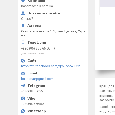
bashmachnik.com.ua
Олексій
Сквирское шоссе 178, Біла Церква, Укра
їна
+380 (95) 255-65-05
1
для замовлень
https://m.facebook.com/groups/450223289123148/?ref=group_browse
bsknetua@gmail.com
Крем для 
Завдяки в
+380682556565
впливів. 
запобігти
+380682556565
Засіб лег
водовідшт