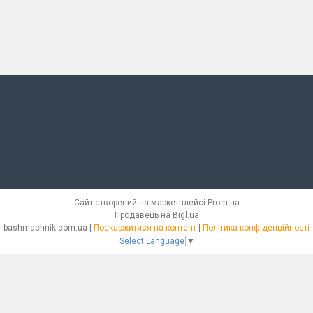
Сайт створений на маркетплейсі
Prom.ua
Продавець на Bigl.ua
bashmachnik.com.ua |
Поскаржитися на контент
|
Політика конфіденційності
Select Language
▼