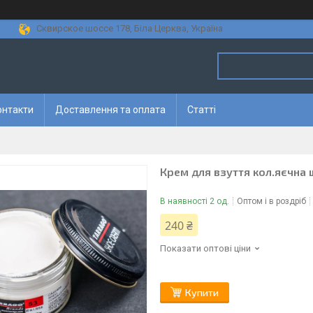
Сквирское шоссе 178, Біла Церква, Україна
онтакти
Доставлення та оплата
Статті
Крем для взуття кол.яєчна 
В наявності 2 од.
Оптом і в роздріб
240 ₴
Показати оптові ціни
Купити