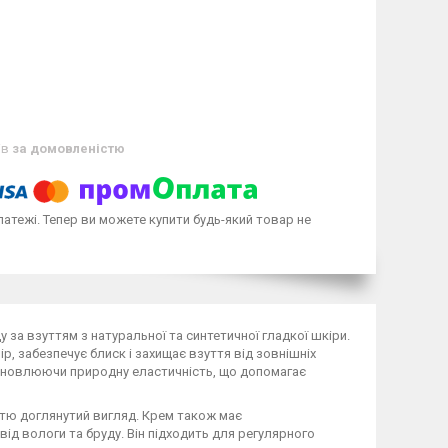
ів
за домовленістю
латежі. Тепер ви можете купити будь-який товар не
у за взуттям з натуральної та синтетичної гладкої шкіри.
ір, забезпечує блиск і захищає взуття від зовнішніх
відновлюючи природну еластичність, що допомагає
ттю доглянутий вигляд. Крем також має
ід вологи та бруду. Він підходить для регулярного