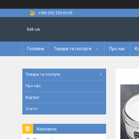
+380 (95) 255-65-05
bsk.ua
Головна
Товари та послуги
Про нас
К
Товари та послуги
Про нас
Відгуки
Статті
Контакти