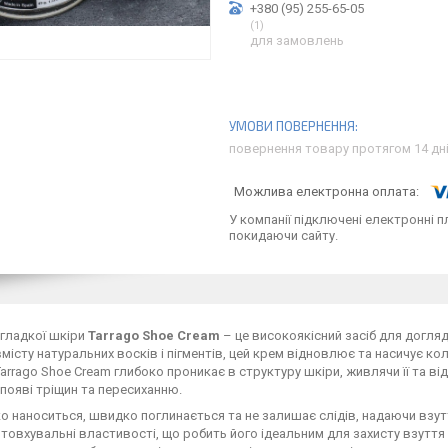
+380 (95) 255-65-05
1
для замовлень
повернення товару протягом 14 дн
У компанії підключені електронні п
покидаючи сайту.
гладкої шкіри
Tarrago Shoe Cream
– це високоякісний засіб для догляд
місту натуральних восків і пігментів, цей крем відновлює та насичує кол
Tarrago Shoe Cream глибоко проникає в структуру шкіри, живлячи її та 
 появі тріщин та пересиханню.
ко наноситься, швидко поглинається та не залишає слідів, надаючи взу
овхувальні властивості, що робить його ідеальним для захисту взуття в