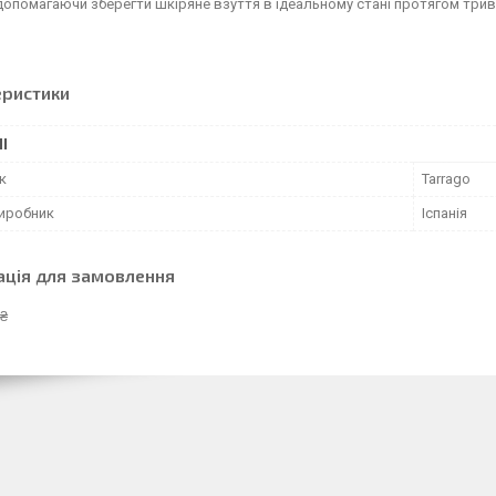
допомагаючи зберегти шкіряне взуття в ідеальному стані протягом трив
еристики
І
к
Tarrago
виробник
Іспанія
ація для замовлення
 ₴