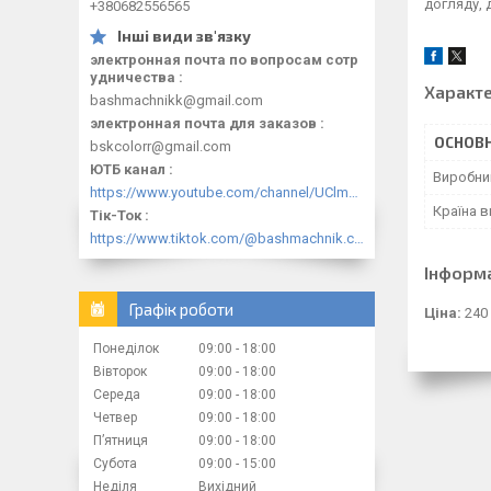
догляду, 
+380682556565
электронная почта по вопросам сотр
удничества
Характ
bashmachnikk@gmail.com
электронная почта для заказов
ОСНОВН
bskcolorr@gmail.com
ЮТБ канал
Виробни
https://www.youtube.com/channel/UClmpExjfqH65_PkVWCmgPbQ
Країна 
Тік-Ток
https://www.tiktok.com/@bashmachnik.com.ua
Інформ
Графік роботи
Ціна:
240
Понеділок
09:00
18:00
Вівторок
09:00
18:00
Середа
09:00
18:00
Четвер
09:00
18:00
Пʼятниця
09:00
18:00
Субота
09:00
15:00
Неділя
Вихідний