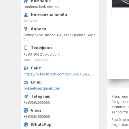
bashmachnik.com.ua
Олексій
Сквирское шоссе 178, Біла Церква, Укра
їна
+380 (95) 255-65-05
1
для замовлень
https://m.facebook.com/groups/450223289123148/?ref=group_browse
bsknetua@gmail.com
Крем для 
Завдяки в
+380682556565
впливів. 
запобігти
+380682556565
Засіб лег
водовідшт