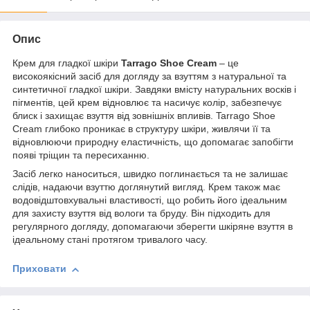
Опис
Крем для гладкої шкіри
Tarrago Shoe Cream
– це
високоякісний засіб для догляду за взуттям з натуральної та
синтетичної гладкої шкіри. Завдяки вмісту натуральних восків і
пігментів, цей крем відновлює та насичує колір, забезпечує
блиск і захищає взуття від зовнішніх впливів. Tarrago Shoe
Cream глибоко проникає в структуру шкіри, живлячи її та
відновлюючи природну еластичність, що допомагає запобігти
появі тріщин та пересиханню.
Засіб легко наноситься, швидко поглинається та не залишає
слідів, надаючи взуттю доглянутий вигляд. Крем також має
водовідштовхувальні властивості, що робить його ідеальним
для захисту взуття від вологи та бруду. Він підходить для
регулярного догляду, допомагаючи зберегти шкіряне взуття в
ідеальному стані протягом тривалого часу.
Приховати