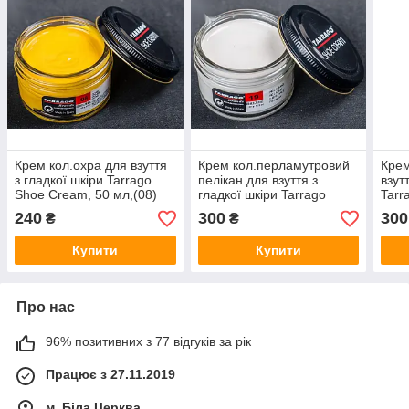
Крем кол.охра для взуття
Крем кол.перламутровий
Крем
з гладкої шкіри Tarrago
пелікан для взуття з
взут
Shoe Cream, 50 мл,(08)
гладкої шкіри Tarrago
Tarr
Shoe Cream, 50 мл, (719)
мл, 
240
300
300
₴
₴
Купити
Купити
Про нас
96% позитивних з 77 відгуків за рік
Працює з 27.11.2019
м. Біла Церква