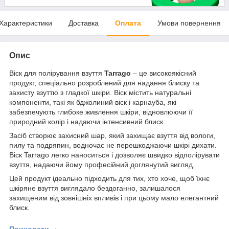
Характеристики
Доставка
Оплата
Умови повернення
Опис
Віск для полірування взуття
Tarrago
– це високоякісний
продукт, спеціально розроблений для надання блиску та
захисту взуттю з гладкої шкіри. Віск містить натуральні
компоненти, такі як бджолиний віск і карнауба, які
забезпечують глибоке живлення шкіри, відновлюючи її
природний колір і надаючи інтенсивний блиск.
Засіб створює захисний шар, який захищає взуття від вологи,
пилу та подряпин, водночас не перешкоджаючи шкірі дихати.
Віск Tarrago легко наноситься і дозволяє швидко відполірувати
взуття, надаючи йому професійний доглянутий вигляд.
Цей продукт ідеально підходить для тих, хто хоче, щоб їхнє
шкіряне взуття виглядало бездоганно, залишалося
захищеним від зовнішніх впливів і при цьому мало елегантний
блиск.