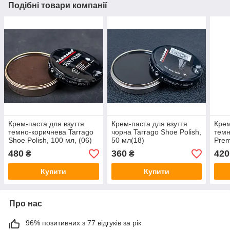
Подібні товари компанії
Крем-паста для взуття
Крем-паста для взуття
Крем
темно-коричнева Tarrago
чорна Tarrago Shoe Polish,
темн
Shoe Polish, 100 мл, (06)
50 мл(18)
Prem
мл (
480
360
420
₴
₴
Купити
Купити
Про нас
96% позитивних з 77 відгуків за рік