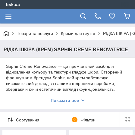
bsk.ua
Товари та послуги
Креми для взуття
РІДКА ШКІРА (
РІДКА ШКІРА (КРЕМ) SAPHIR CREME RENOVATRICE
Saphir Crème Renovatrice — це преміальний засіб для
відновлення кольору та текстури гладкої шкіри. Створений
французьким брендом Saphir, цей крем забезпечує
високоякісний догляд за вашими шкіряними виробами,
зберігаючи їхній естетичний вигляд і функціональність.
Основні переваги Saphir Crème Renovatrice:
Показати все
Відновлення кольору
: Завдяки високій
концентрації пігментів, крем ефективно відновлює та
оновлює колір шкіряних виробів, приховуючи
Сортування
0
Фільтри
подряпини, потертості та інші дефекти.
Живлення та зволоження
: Крем містить натуральні