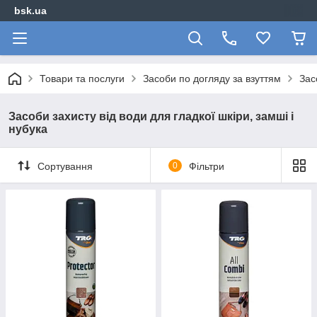
bsk.ua
Товари та послуги
Засоби по догляду за взуттям
Зас
Засоби захисту від води для гладкої шкіри, замші і
нубука
Сортування
0
Фільтри