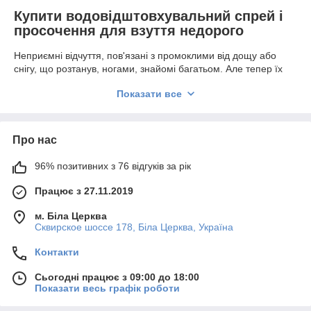
Купити водовідштовхувальний спрей і
просочення для взуття недорого
Неприємні відчуття, пов'язані з промоклими від дощу або
снігу, що розтанув, ногами, знайомі багатьом. Але тепер їх
можна назавжди залишити у минулому, використовуючи
Показати все
якісні косметичні засоби для взуття. Правильний догляд не
лише збереже сухі ноги, гарний настрій і охайний зовнішній
вигляд, але і допоможе уникнути поганого самопочуття і
виникнення ряду захворювань (грибкових хвороб, проблем з
Про нас
бруньками, респіраторних інфекцій).
96% позитивних з 76 відгуків за рік
Спосіб застосування:
Очистити поверхню від пилу і забруднень за
Працює з 27.11.2019
допомогою уходовых засобів.
м. Біла Церква
Струсити аерозоль і рівномірно нанести на сухий
Сквирское шоссе 178, Біла Церква, Україна
виріб на відстані 15 - 20 см Важливо, щоб балон
знаходився строго у вертикальному положенні,
Контакти
розпилювачем вгору.
Залишити до повного висихання.
Сьогодні працює з 09:00 до 18:00
Показати весь графік роботи
Нанести повторно через 20 -30 хв. Кількість шарів
залежить від погодних умов і планованого часу,